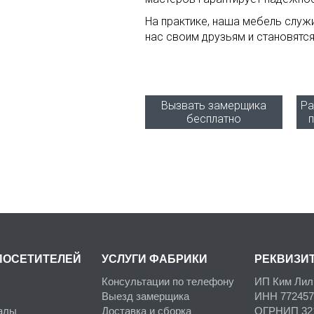
На практике, наша мебель служ
нас своим друзьям и становятс
Вызвать замерщика
Ра
бесплатно
ПОСЕТИТЕЛЕЙ
УСЛУГИ ФАБРИКИ
РЕКВИЗИ
Консультации по телефону
ИП Ким Лил
Выезд замерщика
ИНН 772457
алы
Доставка и сборка
ОГРНИП 321