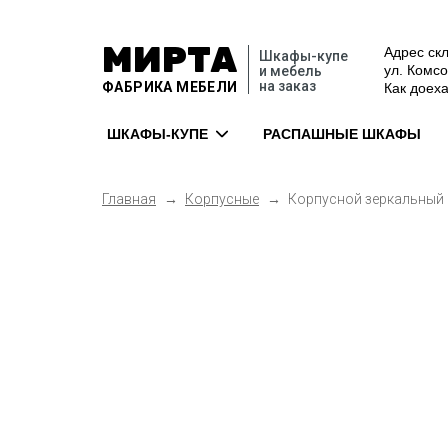
МИРТА
Адрес скл
Шкафы-купе
ул. Комс
и мебель
на заказ
ФАБРИКА МЕБЕЛИ
Как доех
ШКАФЫ-КУПЕ
РАСПАШНЫЕ ШКАФЫ
Главная
Корпусные
Корпусной зеркальный ш