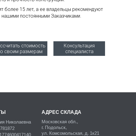
ит более 15 лет, а ее владельцы рекомендуют
я нашими постоянными Заказчиками.
ссчитать стоимость
Консультация
по своим размерам
специалиста
ТЫ
АДРЕС СКЛАДА
Московская обл.,
ия Николаевна
г. Подольск,
781872
ул. Комсомольская, д. 1к21
774600417140